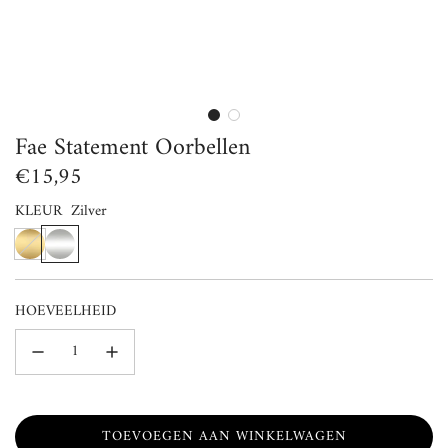
Fae Statement Oorbellen
Normale
€15,95
prijs
KLEUR
Zilver
G
Z
o
i
u
l
HOEVEELHEID
d
v
e
r
TOEVOEGEN AAN WINKELWAGEN
L