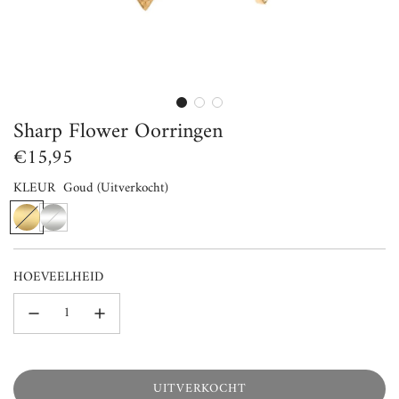
Sharp Flower Oorringen
Normale
€15,95
prijs
KLEUR
Goud
(Uitverkocht)
G
Z
o
i
u
l
HOEVEELHEID
d
v
e
r
UITVERKOCHT
L