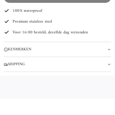
A
100% waterproof
D
E
Premium stainless steel
N
.
Voor 16:00 besteld, dezelfde dag verzonden
.
.
KENMERKEN
SHIPPING