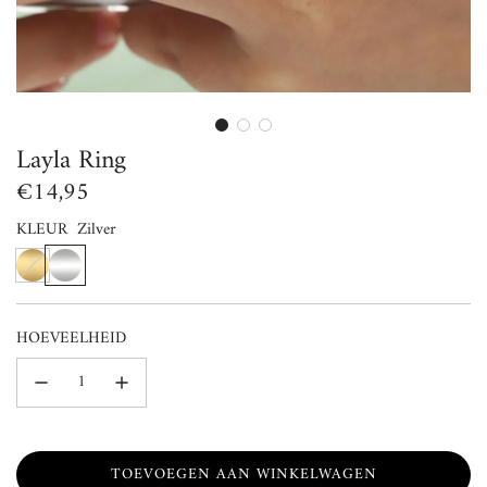
Layla Ring
Normale
€14,95
prijs
KLEUR
Zilver
G
Z
o
i
u
l
HOEVEELHEID
d
v
e
r
TOEVOEGEN AAN WINKELWAGEN
L