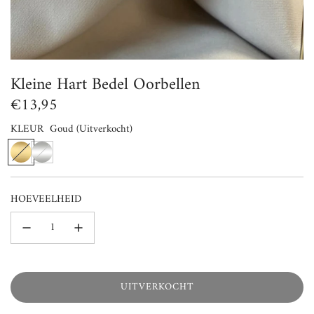
Kleine Hart Bedel Oorbellen
Normale
€13,95
prijs
KLEUR
Goud
(Uitverkocht)
G
Z
o
i
u
l
HOEVEELHEID
d
v
e
r
UITVERKOCHT
L
A