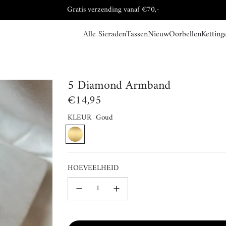
Gratis verzending vanaf €70,-
Alle Sieraden
Tassen
Nieuw
Oorbellen
Ketting
5 Diamond Armband
Normale
€14,95
prijs
KLEUR
Goud
G
o
u
HOEVEELHEID
d