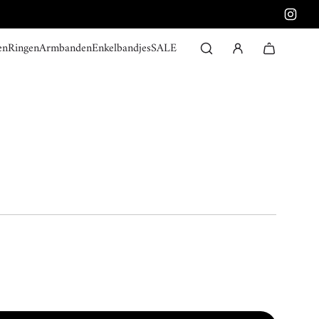
en
Ringen
Armbanden
Enkelbandjes
SALE