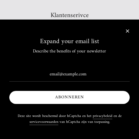
Klantenserivce
Ruilen en Retourneren
Verzending en Levering
Contact
Expand your email list
Informatie
Over Ons
Describe the benefits of your newsletter
Betalingsinformatie
Algemene voorwaarden
Privacy Beleid
Algemene voorwaarden
Betalingsbeleid
ABONNEREN
Nederland (EUR €)
Deze site wordt beschermd door hCaptcha en het
privacybeleid
en de
servicevoorwaarden
van hCaptcha zijn van toepassing.
© 2026, Brash Jewellery
Powered by Shopify